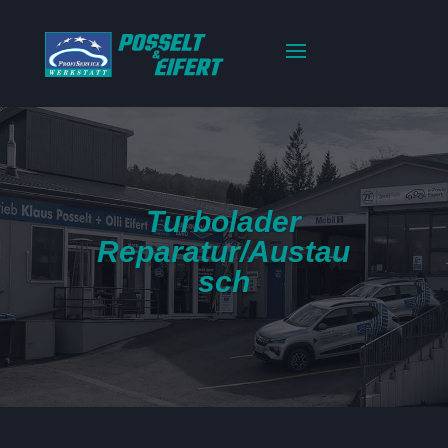
Turbolader
Reparatur/Austau
sch